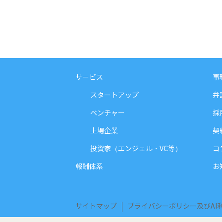
サービス
事
スタートアップ
弁
ベンチャー
採
上場企業
契
投資家（エンジェル・VC等）
コ
報酬体系
お
サイトマップ
プライバシーポリシー及びAI